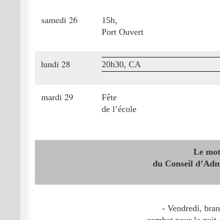
samedi 26
15h,
Port Ouvert
lundi 28
20h30, CA
mardi 29
Fête
de l’école
Le mo
du Conseil d’Adm
- Vendredi, bran