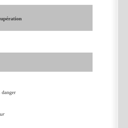
cupération
s danger
our