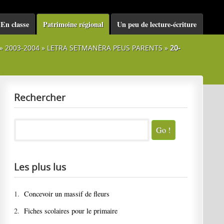
En classe
Patrimoine régional
Un peu de lecture-écriture
»
2003-2004
»
LETRA SETMANÈRA PEUS PARENTS
»
20-
Rechercher
Les plus lus
1.
Concevoir un massif de fleurs
2.
Fiches scolaires pour le primaire