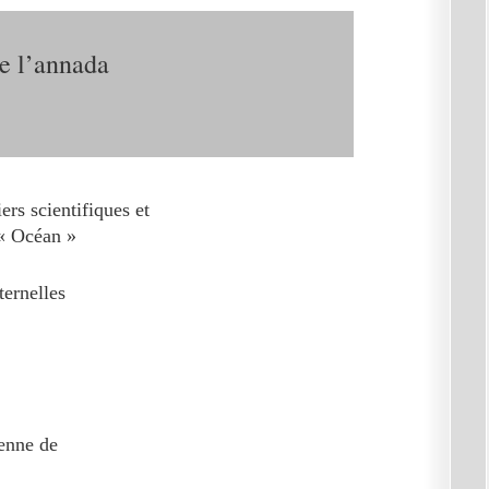
de l’annada
ers scientifiques et
 « Océan »
ernelles
éenne de