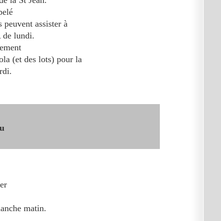
de la St Jean.
pelé
s peuvent assister à
 de lundi.
lement
ola (et des lots) pour la
rdi.
ou
er
manche matin.