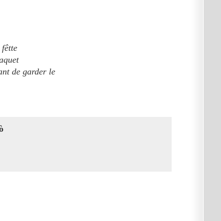
fêtte
paquet
nt de garder le
ò