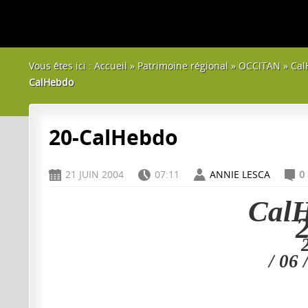
Vous êtes ici :
Accueil
»
Patrimoine régional
»
OCCITAN
»
Cal
CalHebdo
20-CalHebdo
21 JUIN 2004
07:11
ANNIE LESCA
0
D
H
A
C
Cal
/ 06 