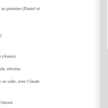
e au primaire (Daniel et
)
S (Annie)
ada, efectius
e en salle, avec Claude
t Ouvert