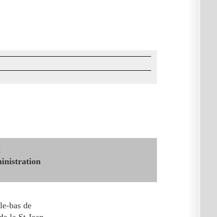
t
inistration
le-bas de