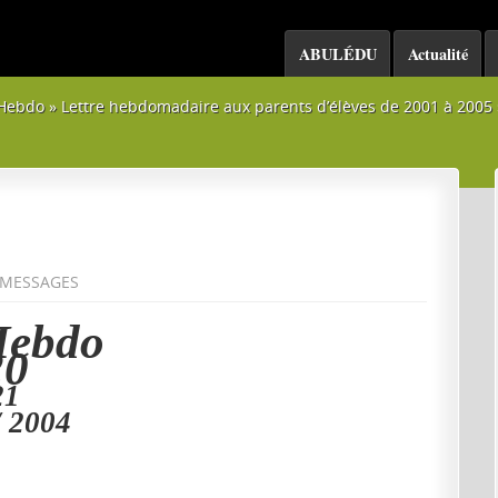
ABULÉDU
Actualité
Hebdo
»
Lettre hebdomadaire aux parents d’élèves de 2001 à 2005
MESSAGES
Hebdo
20
21
/ 2004