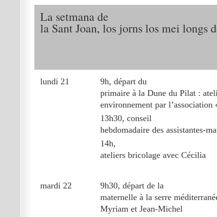
La setmana de
la Sant Joan, los jorns los mei longs 
lundi 21
9h, départ du
primaire à la Dune du Pilat : ateli
environnement par l’association
13h30, conseil
hebdomadaire des assistantes-mat
14h,
ateliers bricolage avec Cécilia
mardi 22
9h30, départ de la
maternelle à la serre méditerran
Myriam et Jean-Michel