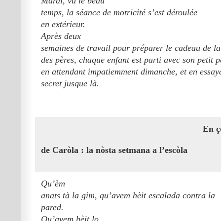
Mardi, vu le beau
temps, la séance de motricité s’est déroulée
en extérieur.
Après deux
semaines de travail pour préparer le cadeau de la 
des pères, chaque enfant est parti avec son petit 
en attendant impatiemment dimanche, et en essaya
secret jusque là.
En ç
de Caròla : la nòsta setmana a l’escòla
Qu’èm
anats tà la gim, qu’avem hèit escalada contra la
pared.
Qu’avem hèit lo