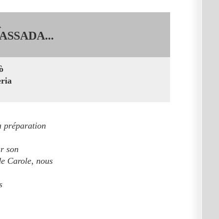
A
SSADA...
ò
èria
a préparation
ur son
de Carole, nous
s