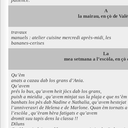
patience.
A
la mairau, en çò de Valè
travaux
manuels : atelier cuisine mercredi après-midi, les
bananes-cerises
La
mea setmana a l’escòla, en çò
Qu’èm
anats a cazau dab los grans d’Ania.
Qu’avem
prés lo bus, qu’avem heit jòcs dab los grans,
puish a mieidia , qu’avem minjat sus la plaja e que ns’èm
banhats los pès dab Nadine e Nathalia, qu’avem hestejat
l’anniverasri de Helena e de Marlone. Quan èm tornats a
l’escòla , qu’èram hèra fatigats e qu’avem
dromit suu tapis dens la classa !!
Diluns