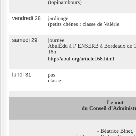
(topinambours)
vendredi 28
jardinage
(petits chênes : classe de Valérie
samedi 29
journée
AbulÉdu à l’ ENSERB à Bordeaux de 1
18h
http://abul.org/article168.html
lundi 31
pas
classe
Le mot
du Conseil d’Administ
- Béatrice Binet,