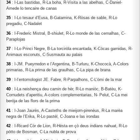
34
: I-Las bastidas, R-La boha, R-Visita a las abelhas, C-Daniel-
Amede lo tencaire de canas
35
: I-Lo tesaur d’Eusa, B-Gatamina, K-Ròsas de sable, R-Lo
pregadiu, C-Nadalet
36
: I-Frederic Mistral, B-shiulet, R-Lo monde de las cernalhas, C-
Paraplojas
37
: I-Lo Princi Negre, B-La torciròla encantada, K-Còcas garnidas, R-
Animaus esconuts, C-Susmauta au palais
38
: I-JM. Pueyrredon e l’Argentina, B-Turluru, K-Chococà, A-Colors
primarias, R-La prima de las graulhas, C-La pipa de brana
39
: I-l’entomologist JE. Fabre, R-Parpalhons, C-L’òmi de la mar
40
: I-La neishença deu camin de hèr, R-Lo maniòc, B-Batèu, K-
Cornudets d’aperitiu, A-colors complementarias, N- Pelut, C-La mei
beròja de las flors de la prima
41
: I-Joan Jaurès, A-Casteths de mieijorn-pirenèus, R-La marèa
negra de l’Erika, R-Lo pastèl, C-Joana e las irondas
42
: I-Ricard Còr de Lion, R-Hèsta en çò deus indians nahuat, R-Lo
pòtto de Bosman, C-La nubla de prova