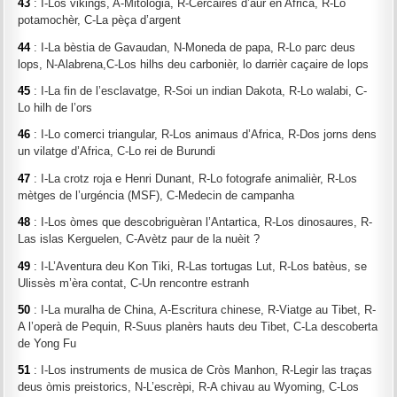
43
: I-Los vikings, A-Mitologia, R-Cercaires d’aur en Africa, R-Lo
potamochèr, C-La pèça d’argent
44
: I-La bèstia de Gavaudan, N-Moneda de papa, R-Lo parc deus
lops, N-Alabrena,C-Los hilhs deu carbonièr, lo darrièr caçaire de lops
45
: I-La fin de l’esclavatge, R-Soi un indian Dakota, R-Lo walabi, C-
Lo hilh de l’ors
46
: I-Lo comerci triangular, R-Los animaus d’Africa, R-Dos jorns dens
un vilatge d’Africa, C-Lo rei de Burundi
47
: I-La crotz roja e Henri Dunant, R-Lo fotografe animalièr, R-Los
mètges de l’urgéncia (MSF), C-Medecin de campanha
48
: I-Los òmes que descobriguèran l’Antartica, R-Los dinosaures, R-
Las islas Kerguelen, C-Avètz paur de la nuèit ?
49
: I-L’Aventura deu Kon Tiki, R-Las tortugas Lut, R-Los batèus, se
Ulissès m’èra contat, C-Un rencontre estranh
50
: I-La muralha de China, A-Escritura chinese, R-Viatge au Tibet, R-
A l’operà de Pequin, R-Suus planèrs hauts deu Tibet, C-La descoberta
de Yong Fu
51
: I-Los instruments de musica de Cròs Manhon, R-Legir las traças
deus òmis preistorics, N-L’escrèpi, R-A chivau au Wyoming, C-Los