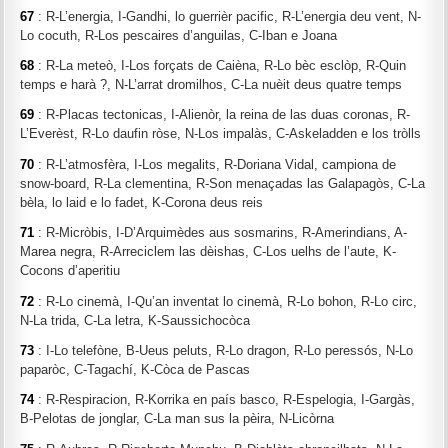
67
: R-L’energia, I-Gandhi, lo guerrièr pacific, R-L’energia deu vent, N-
Lo cocuth, R-Los pescaires d’anguilas, C-Iban e Joana
68
: R-La meteò, I-Los forçats de Caièna, R-Lo bèc esclòp, R-Quin
temps e harà ?, N-L’arrat dromilhos, C-La nuèit deus quatre temps
69
: R-Placas tectonicas, I-Alienòr, la reina de las duas coronas, R-
L’Everèst, R-Lo daufin ròse, N-Los impalàs, C-Askeladden e los tròlls
70
: R-L’atmosfèra, I-Los megalits, R-Doriana Vidal, campiona de
snow-board, R-La clementina, R-Son menaçadas las Galapagòs, C-La
bèla, lo laid e lo fadet, K-Corona deus reis
71
: R-Micròbis, I-D’Arquimèdes aus sosmarins, R-Amerindians, A-
Marea negra, R-Arreciclem las dèishas, C-Los uelhs de l’aute, K-
Cocons d’aperitiu
72
: R-Lo cinemà, I-Qu’an inventat lo cinemà, R-Lo bohon, R-Lo circ,
N-La trida, C-La letra, K-Saussichocòca
73
: I-Lo telefòne, B-Ueus peluts, R-Lo dragon, R-Lo peressós, N-Lo
paparòc, C-Tagachí, K-Còca de Pascas
74
: R-Respiracion, R-Korrika en país basco, R-Espelogia, I-Gargàs,
B-Pelotas de jonglar, C-La man sus la pèira, N-Licòrna