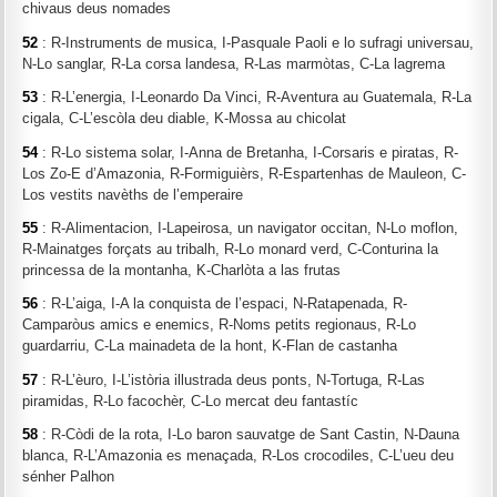
chivaus deus nomades
52
: R-Instruments de musica, I-Pasquale Paoli e lo sufragi universau,
N-Lo sanglar, R-La corsa landesa, R-Las marmòtas, C-La lagrema
53
: R-L’energia, I-Leonardo Da Vinci, R-Aventura au Guatemala, R-La
cigala, C-L’escòla deu diable, K-Mossa au chicolat
54
: R-Lo sistema solar, I-Anna de Bretanha, I-Corsaris e piratas, R-
Los Zo-E d’Amazonia, R-Formiguièrs, R-Espartenhas de Mauleon, C-
Los vestits navèths de l’emperaire
55
: R-Alimentacion, I-Lapeirosa, un navigator occitan, N-Lo moflon,
R-Mainatges forçats au tribalh, R-Lo monard verd, C-Conturina la
princessa de la montanha, K-Charlòta a las frutas
56
: R-L’aiga, I-A la conquista de l’espaci, N-Ratapenada, R-
Camparòus amics e enemics, R-Noms petits regionaus, R-Lo
guardarriu, C-La mainadeta de la hont, K-Flan de castanha
57
: R-L’èuro, I-L’istòria illustrada deus ponts, N-Tortuga, R-Las
piramidas, R-Lo facochèr, C-Lo mercat deu fantastíc
58
: R-Còdi de la rota, I-Lo baron sauvatge de Sant Castin, N-Dauna
blanca, R-L’Amazonia es menaçada, R-Los crocodiles, C-L’ueu deu
sénher Palhon