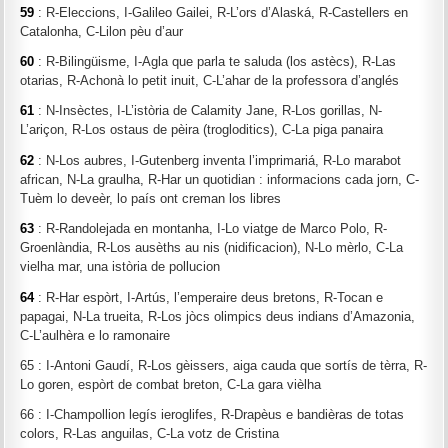
59
: R-Eleccions, I-Galileo Gailei, R-L’ors d’Alaská, R-Castellers en
Catalonha, C-Lilon pèu d’aur
60
: R-Bilingüisme, I-Agla que parla te saluda (los astècs), R-Las
otarias, R-Achonà lo petit inuit, C-L’ahar de la professora d’anglés
61
: N-Insèctes, I-L’istòria de Calamity Jane, R-Los gorillas, N-
L’ariçon, R-Los ostaus de pèira (trogloditics), C-La piga panaira
62
: N-Los aubres, I-Gutenberg inventa l’imprimariá, R-Lo marabot
african, N-La graulha, R-Har un quotidian : informacions cada jorn, C-
Tuèm lo deveèr, lo país ont creman los libres
63
: R-Randolejada en montanha, I-Lo viatge de Marco Polo, R-
Groenlàndia, R-Los ausèths au nis (nidificacion), N-Lo mèrlo, C-La
vielha mar, una istòria de pollucion
64
: R-Har espòrt, I-Artús, l’emperaire deus bretons, R-Tocan e
papagai, N-La trueita, R-Los jòcs olimpics deus indians d’Amazonia,
C-L’aulhèra e lo ramonaire
65 : I-Antoni Gaudí, R-Los gèissers, aiga cauda que sortís de tèrra, R-
Lo goren, espòrt de combat breton, C-La gara vièlha
66 : I-Champollion legís ieroglifes, R-Drapèus e bandièras de totas
colors, R-Las anguilas, C-La votz de Cristina