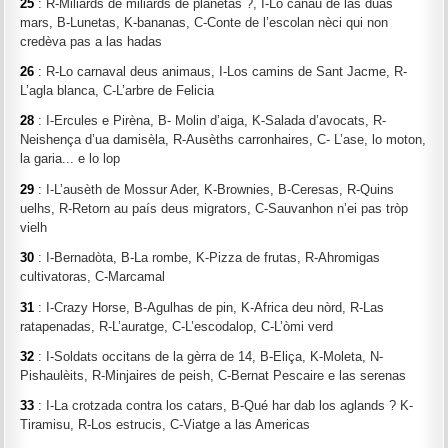
25
: R-Miliards de miliards de planetas ?, I-Lo canau de las duas
mars, B-Lunetas, K-bananas, C-Conte de l’escolan nèci qui non
credèva pas a las hadas
26
: R-Lo carnaval deus animaus, I-Los camins de Sant Jacme, R-
L’agla blanca, C-L’arbre de Felicia
28
: I-Ercules e Pirèna, B- Molin d’aiga, K-Salada d’avocats, R-
Neishença d’ua damisèla, R-Ausèths carronhaires, C- L’ase, lo moton,
la garia... e lo lop
29
: I-L’ausèth de Mossur Ader, K-Brownies, B-Ceresas, R-Quins
uelhs, R-Retorn au país deus migrators, C-Sauvanhon n’ei pas tròp
vielh
30
: I-Bernadòta, B-La rombe, K-Pizza de frutas, R-Ahromigas
cultivatoras, C-Marcamal
31
: I-Crazy Horse, B-Agulhas de pin, K-Africa deu nòrd, R-Las
ratapenadas, R-L’auratge, C-L’escodalop, C-L’òmi verd
32
: I-Soldats occitans de la gèrra de 14, B-Eliça, K-Moleta, N-
Pishaulèits, R-Minjaires de peish, C-Bernat Pescaire e las serenas
33
: I-La crotzada contra los catars, B-Qué har dab los aglands ? K-
Tiramisu, R-Los estrucis, C-Viatge a las Americas