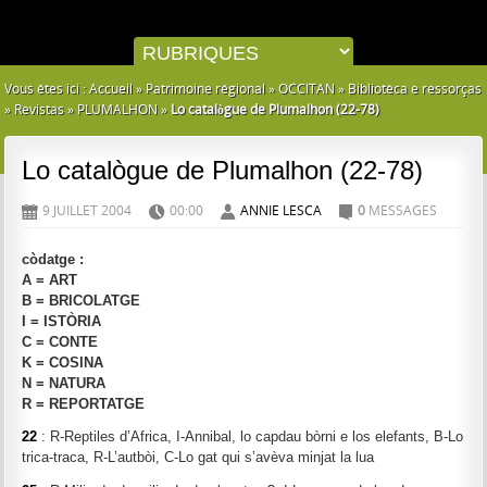
Vous êtes ici :
Accueil
»
Patrimoine régional
»
OCCITAN
»
Bibliotèca e ressorças
»
Revistas
»
PLUMALHON
»
Lo catalògue de Plumalhon (22-78)
Lo catalògue de Plumalhon (22-78)
9 JUILLET 2004
00:00
ANNIE LESCA
0
MESSAGES
D
H
A
C
còdatge :
A = ART
B = BRICOLATGE
I = ISTÒRIA
C = CONTE
K = COSINA
N = NATURA
R = REPORTATGE
22
: R-Reptiles d’Africa, I-Annibal, lo capdau bòrni e los elefants, B-Lo
trica-traca, R-L’autbòi, C-Lo gat qui s’avèva minjat la lua