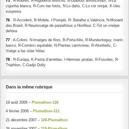
75
: R-Aubres, R-Rigoberta Munchu, B-Diablòts ahroncilhats, N-La
cigonha blanca, R-Com har fotòs, N-Lo dahù, C-Lo còr minjat, K-Ueu
suspresa
76
: R-Accident, B-Mobile, I-Pompèi, R- Batalha a Valéncia, N-Monard
deu Brasil, R-Neurissatge de parpalhòus a Honfleur, C-Tot un vreèpe
dehòra
77
: A-Colors, N-Imatges de flors, B-Pòrta-fòto, R-Mundunteguy, marin
basco, R-Comèrci equitable, N-Plantas carnivòras, R-Akerbeltz, C-
Viatge a las islas hòlas
78
: R-Euròpa, K-Pasta d’amètlas, I-Hemnas piratas, R-Fossiles, R-
Triathlon, C-Gadjo Dolly
Dans la même rubrique
19 août 2008 –
Plumalhon-126
4 février 2008 –
Plumalhon-121
21 décembre 2007 –
120-Plumalhon
26 novembre 2007 –
119-Plumalhon