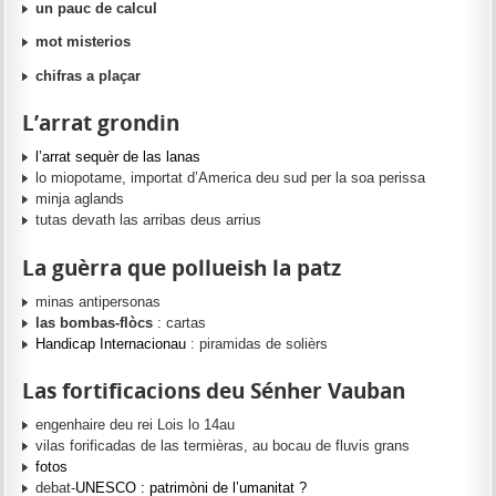
un pauc de calcul
mot misterios
chifras a plaçar
L’arrat grondin
l’arrat sequèr de las lanas
lo miopotame, importat d’America deu sud per la soa perissa
minja aglands
tutas devath las arribas deus arrius
La guèrra que pollueish la patz
minas antipersonas
las bombas-flòcs
: cartas
Handicap Internacionau
: piramidas de solièrs
Las fortificacions deu Sénher Vauban
engenhaire deu rei Lois lo 14au
vilas forificadas de las termièras, au bocau de fluvis grans
fotos
debat-
UNESCO : patrimòni de l’umanitat ?