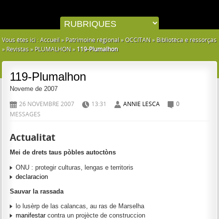
Vous êtes ici :
Accueil
»
Patrimoine régional
»
OCCITAN
»
Bibliotèca e ressorças
»
Revistas
»
PLUMALHON
»
119-Plumalhon
119-Plumalhon
Noveme de 2007
26 NOVEMBRE 2007
13:31
ANNIE LESCA
0
D
H
A
C
MESSAGES
Actualitat
Mei de drets taus pòbles autoctòns
ONU : protegir culturas, lengas e territoris
declaracion
Sauvar la rassada
lo lusèrp de las calancas, au ras de Marselha
manifestar
contra un projècte de construccion