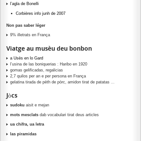
l’agla de Bonelli
Corbières info junh de 2007
Non pas saber léger
9% illetrats en França
Viatge au musèu deu bonbon
a Usès en lo Gard
l’usina de las boniquerias : Haribo en 1920
gomas gelificadas, regalicias
2,7 quilos per an e per persona en França
gelatina tirada de pèth de pòrc, amidon tirat de patatas ...
Jòcs
sudoku
aisit e mejan
mots mesclats
dab vocabulari tirat deus articles
ua chifra, ua letra
las piramidas