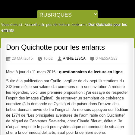
Vous êtes ici :
Accueil
»
Un peu de lecture-écriture
»
Don Quichotte pour les
enfants
Don Quichotte pour les enfants
23 MAI 2015
10:02
ANNIE LESCA
0
MESSAGES
D
H
A
C
Mise à jour du 11 mars 2016 :
questionnaires de lecture en ligne
.
Suite à la publication par
Cyrille Largillier
de dix-sept illustrations du
XIXème siècle sur wikimedia commons et à son invitation à réécrire
les légendes, voici une première proposition : j’ai essayé de respecter
l’esprit des images (Épinal), de retrouver un semblant de cohérence
narrative (à la demande de Cyrille) et de puiser dans l’œuvre des
bribes donnant envie de lire l’original. Je me suis appuyée sur l’
édition
de 1774
de "Les principales aventures de l’admirable don Quichotte"
de Miguel de Cervantes Saavedra, chez Claude Bleuet, éditeur. Je
n’ai pas respecté le parti-pris systématique de comique de situation
cher à la commedia dell’arte, sauf pour la dernière scène.