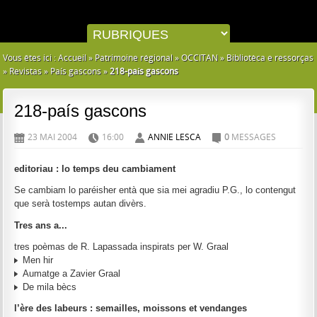
Vous êtes ici :
Accueil
»
Patrimoine régional
»
OCCITAN
»
Bibliotèca e ressorças
»
Revistas
»
País gascons
»
218-país gascons
218-país gascons
23 MAI 2004
16:00
ANNIE LESCA
0
MESSAGES
D
H
A
C
editoriau : lo temps deu cambiament
Se cambiam lo paréisher entà que sia mei agradiu P.G., lo contengut
que serà tostemps autan divèrs.
Tres ans a...
tres poèmas de R. Lapassada inspirats per W. Graal
Men hir
Aumatge a Zavier Graal
De mila bècs
l’ère des labeurs : semailles, moissons et vendanges