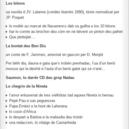
Los bitons
ua novèla d JV. Lalanne (condes biarnés 1890), tèxte normalisat per
JP. Poquet
lo molièr au marcat de Navarrencs dab sa guilha e los 10 bitons
har lo comte au brochon deu còrn en ne bévent un pinton deu palhet
Que pleitejàn ...
La bontat deu Bon Diu
un conte de F. Jammes, arrevirat en gascon per D. Menjòt
Per bèth dia, dauna e gata que’s trobèn prenhadas, l’ua d’un beròi
mossur qui la deishè e l’auta d’un beròi gatet qui se n’anè...
Saumon, lo darrèr CD deu grop Nadau
Lo chegrin de la Nineta
l’amor enlusernat de tres vielhòtas tad aquera Nineta in.hernau
Pepé Pau e sas peguessas
Papa Ernèst e la hont de Laherana
lo cosin d’Africa
lo despart a Baiòna e la malaudia deu tristèr
una redaccion, lo vilatge de Castanheda