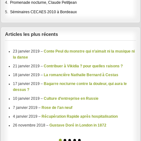
4.
Promenade nocturne, Claude Petitjean
5.
Séminaires CECAES 2010 à Bordeaux
Articles les plus récents
23 janvier 2019 –
Conte Peul du monstre qui n’aimait ni la musique ni
la danse
21 janvier 2019 –
Contribuer à Vikidia ? pour quelles raisons ?
18 janvier 2019 –
La romancière Nathalie Bernard à Cestas
17 janvier 2019 –
Bagarre nocturne contre la douleur, qui aura le
dessus ?
10 janvier 2019 –
Culture d’entreprise en Russie
7 janvier 2019 –
Rose de l’an neuf
4 janvier 2019 –
Récupération Rapide après hospitalisation
26 novembre 2018 –
Gustave Doré in London in 1872
1
2
3
4
5