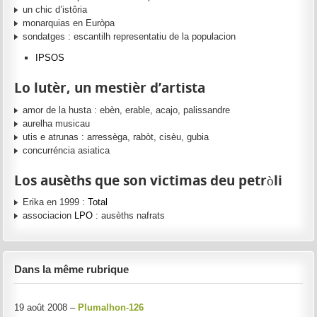
un chic d’istôria
monarquias en Euròpa
sondatges : escantilh representatiu de la populacion
IPSOS
Lo lutèr, un mestièr d’artista
amor de la husta : ebèn, erable, acajo, palissandre
aurelha musicau
utis e atrunas : arressèga, rabòt, cisèu, gubia
concurréncia asiatica
Los ausèths que son victimas deu petròli
Erika en 1999 :
Total
associacion
LPO
: ausèths nafrats
Dans la même rubrique
19 août 2008 –
Plumalhon-126