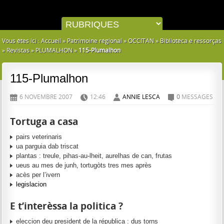
Vous êtes ici :
Accueil
»
Patrimoine régional
»
OCCITAN
»
Bibliotèca e ressorças
»
Revistas
»
PLUMALHON
»
115-Plumalhon
115-Plumalhon
6 NOVEMBRE 2007
12:46
ANNIE LESCA
0
MESSAGES
D
H
A
C
Tortuga a casa
pairs veterinaris
ua parguia dab triscat
plantas : treule, pihas-au-lheit, aurelhas de can, frutas
ueus au mes de junh, tortugòts tres mes après
acès per l’ivern
legislacion
E t’interèssa la politica ?
eleccion deu president de la républica : dus torns