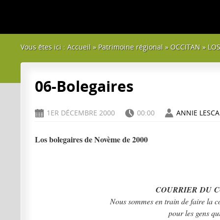
Vous êtes ici :
Accueil
»
Patrimoine régional
»
OCCITAN
»
LOS
06-Bolegaires
1ER DÉCEMBRE 2000
00:00
ANNIE LESCA
D
H
A
Los bolegaires de Novème de 2000
COURRIER DU COE
Nous sommes en train de faire la co
pour les gens qu