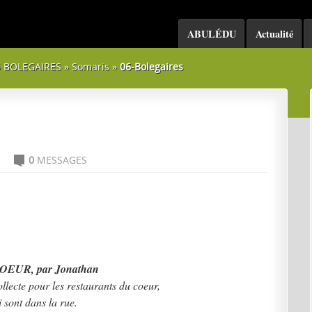
ABULÉDU
Actualité
 BOLEGAIRES
»
Somaris
»
06-Bolegaires
0
MESSAGES
C
UR, par Jonathan
llecte pour les restaurants du coeur,
i sont dans la rue.