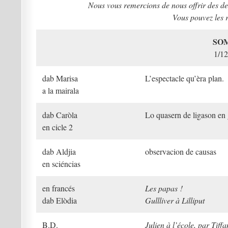
Nous vous remercions de nous offrir des d
Vous pouvez les 
SO
1/12
dab Marisa
L’espectacle qu’èra plan.
a la mairala
dab Caròla
Lo quasern de ligason en
en cicle 2
dab Aldjia
observacion de causas
en sciéncias
en francés
Les papas !
dab Elòdia
Gullliver à Lilliput
B.D.
Julien à l’école, par Tiffa