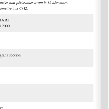
enrées non-périssables avant le 15 décembre.
remettre aux CM2.
MARI
/ 2000
 grana seccion
ny