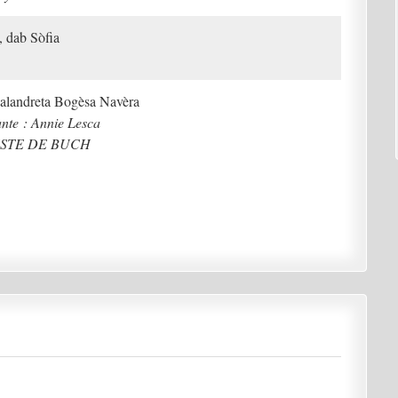
 dab Sòfia
Calandreta Bogèsa Navèra
ante : Annie Lesca
TESTE DE BUCH