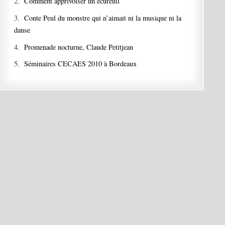
2.
Comment apprivoiser un écureuil
3.
Conte Peul du monstre qui n’aimait ni la musique ni la
danse
4.
Promenade nocturne, Claude Petitjean
5.
Séminaires CECAES 2010 à Bordeaux