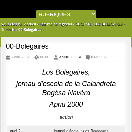
Vous êtes ici :
Accueil
»
Patrimoine régional
»
OCCITAN
»
LOS BOLEGAIRES
»
Somaris
»
00-Bolegaires
00-Bolegaires
AVRIL 2002
00:00
ANNIE LESCA
0
MESSAGES
D
H
A
C
Los Bolegaires,
jornau d’escòla de la Calandreta
Bogèsa Navèra
Apriu 2000
action
quoi ?
journal d’école :
Los Bolegaires