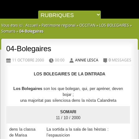
Vous êtes ici :
Accueil
»
Patrimoine régional
»
OCCITAN
»
LOS BOLEGAIRES
»
Somaris
»
04-Bolegaires
04-Bolegaires
11 OCTOBRE 2000
00:00
ANNIE LESCA
0
MESSAGES
D
H
A
C
LOS BOLEGAIRES DE LA DINTRADA
Los Bolegaires
son los que bolegan, qui, per apréner, deven
bojar ;
una majoritat pas silenciosa dens la nòsta Calandreta
SOMARI
11 / 10 / 2000
dens la classa
La sortida a la sala de las hèstas :
de Marisa
l’espausicion