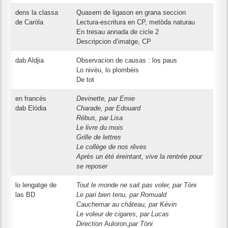
dens la classa
Quasern de ligason en grana seccion
de Caròla
Lectura-escritura en CP, metòda naturau
En tresau annada de cicle 2
Descripcion d’imatge, CP
dab Aldjia
Observacion de causas : los paus
Lo nivèu, lo plombèis
De tot
en francés
Devinette, par Emie
dab Elòdia
Charade, par Edouard
Rébus, par Lisa
Le livre du mois
Grille de lettres
Le collège de nos rêves
Après un été éreintant, vive la rentrée pour
se reposer
lo lengatge de
Tout le monde ne sait pas voler, par Tòni
las BD
Le pari bien tenu, par Romuald
Cauchemar au château, par Kévin
Le voleur de cigares, par Lucas
Direction
Auloron,
par Tòni