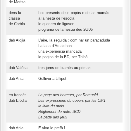
de Marisa
dens la
Los presents deus papàs e de las mamàs
classa
a la hèsta de l’escòla
de Caròla
lo quasern de ligason
programa de la hèsua deu 20/06
dab Aldjia
L’aire, la seguida : com har un paracaduda
La laca d’Arcaishon
una experiéncia mancada
la pagina de la BD, per Thibò
dab Valèria
tres jorns de biarnés au primari
dab Ania
Gulliver a Lilliput
en francés
La page des horreurs, par Romuald
dab Elòdia
Les expressions du coeurs par les CM1
le livre du mois
Règlement de notre BCD
La page des jeux
dab Ania
E viva lo prefà !