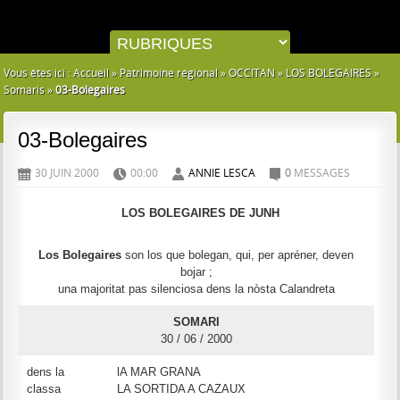
Vous êtes ici :
Accueil
»
Patrimoine régional
»
OCCITAN
»
LOS BOLEGAIRES
»
Somaris
»
03-Bolegaires
03-Bolegaires
30 JUIN 2000
00:00
ANNIE LESCA
0
MESSAGES
D
H
A
C
LOS BOLEGAIRES DE JUNH
Los Bolegaires
son los que bolegan, qui, per apréner, deven
bojar ;
una majoritat pas silenciosa dens la nòsta Calandreta
SOMARI
30 / 06 / 2000
dens la
lA MAR GRANA
classa
LA SORTIDA A CAZAUX