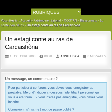
Vous êtes ici :
Accueil
»
Patrimoine régional
»
OCCITAN
»
Biassonnets
»
Lo
conte deu diluns
»
Un estagi conte au ras de Carcaishòna
Un estagi conte au ras de
Carcaishòna
15 OCTOBRE 2003
09:28
ANNIE LESCA
0
MESSAGES
D
H
A
C
Un message, un commentaire ?
Pour participer à ce forum, vous devez vous enregistrer au
préalable. Merci d’indiquer ci-dessous l’identifiant personnel qui
vous a été fourni. Si vous n’êtes pas enregistré, vous devez vous
inscrire.
Connexion
|
s’inscrire
|
mot de passe oublié ?