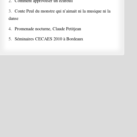
2.
Comment apprivoiser un écureuil
3.
Conte Peul du monstre qui n’aimait ni la musique ni la
danse
4.
Promenade nocturne, Claude Petitjean
5.
Séminaires CECAES 2010 à Bordeaux