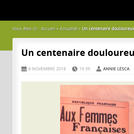
Vous êtes ici :
Accueil
»
Actualité
»
Un centenaire douloureu
Un centenaire douloure
8 NOVEMBRE 2018
19:39
ANNIE LESCA
D
H
A