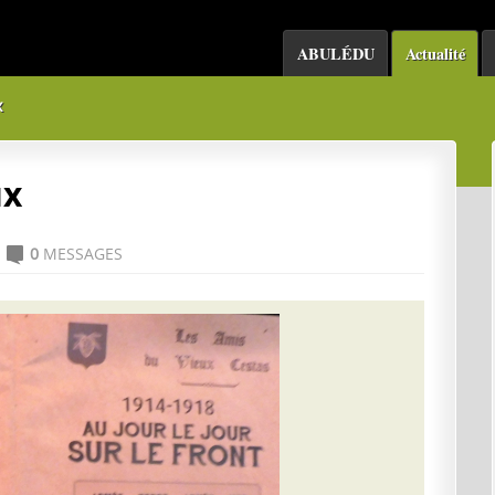
ABULÉDU
Actualité
x
ux
0
MESSAGES
C