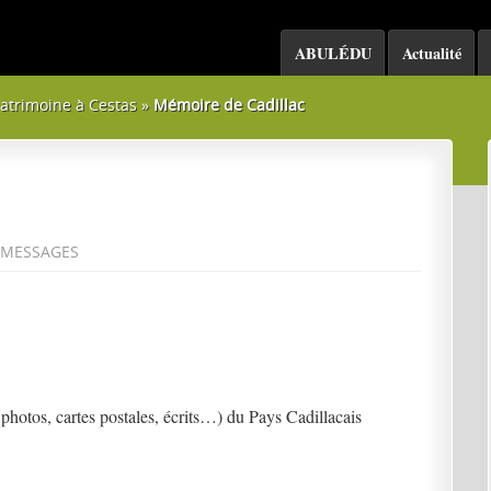
ABULÉDU
Actualité
atrimoine à Cestas
»
Mémoire de Cadillac
MESSAGES
photos, cartes postales, écrits…) du Pays Cadillacais