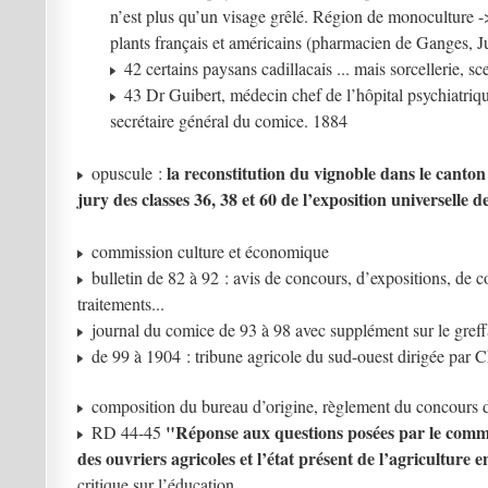
n’est plus qu’un visage grêlé. Région de monoculture ->
plants français et américains (pharmacien de Ganges, J
42 certains paysans cadillacais ... mais sorcellerie, sc
43 Dr Guibert, médecin chef de l’hôpital psychiatriq
secrétaire général du comice. 1884
la reconstitution du vignoble dans le cant
opuscule :
jury des classes 36, 38 et 60 de l’exposition universelle
commission culture et économique
bulletin de 82 à 92 : avis de concours, d’expositions, de c
traitements...
journal du comice de 93 à 98 avec supplément sur le gref
de 99 à 1904 : tribune agricole du sud-ouest dirigée par 
composition du bureau d’origine, règlement du concours d
"Réponse aux questions posées par le commi
RD 44-45
des ouvriers agricoles et l’état présent de l’agriculture
critique sur l’éducation,