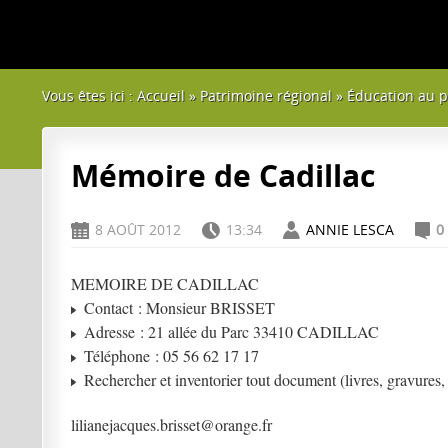
Vous êtes ici :
Accueil
»
Patrimoine régional
»
Éducation au p
Mémoire de Cadillac
8 AOÛT 2012
13:34
ANNIE LESCA
0
D
H
A
C
MEMOIRE DE CADILLAC
Contact : Monsieur BRISSET
Adresse : 21 allée du Parc 33410 CADILLAC
Téléphone : 05 56 62 17 17
Rechercher et inventorier tout document (livres, gravures, 
lilianejacques.brisset@orange.fr