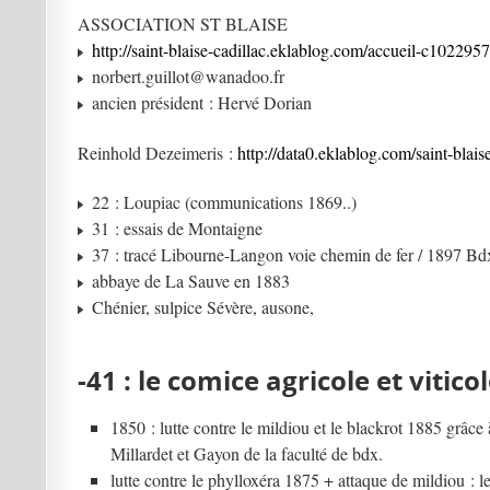
ASSOCIATION ST BLAISE
http://saint-blaise-cadillac.eklablog.com/accueil-c1022957
norbert.guillot@wanadoo.fr
ancien président : Hervé Dorian
Reinhold Dezeimeris :
http://data0.eklablog.com/saint-blais
22 : Loupiac (communications 1869..)
31 : essais de Montaigne
37 : tracé Libourne-Langon voie chemin de fer / 1897 Bd
abbaye de La Sauve en 1883
Chénier, sulpice Sévère, ausone,
-41 : le comice agricole et vitico
1850 : lutte contre le mildiou et le blackrot 1885 grâce 
Millardet et Gayon de la faculté de bdx.
lutte contre le phylloxéra 1875 + attaque de mildiou : l