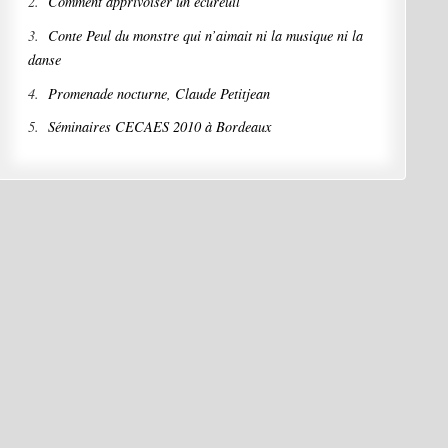
2.
Comment apprivoiser un écureuil
3.
Conte Peul du monstre qui n’aimait ni la musique ni la
danse
4.
Promenade nocturne, Claude Petitjean
5.
Séminaires CECAES 2010 à Bordeaux