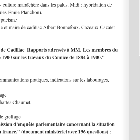
 culture maraîchère dans les palus. Midi : hybridation de
ules-Emile Planchon).
epticisme
ue et maire de cadillac Albert Bonnefoux. Cazeaux-Cazalet
on de Cadillac. Rapports adressés à MM. Les membres du
 de 1900 sur les travaux du Comice de 1884 à 1900."
ommunications pratiques, indications sur les labourages,
fage
Charles Chaumet.
e greffage
ssion d’enquête parlementaire concernant la situation
 en france." (document ministériel avec 196 questions)
: