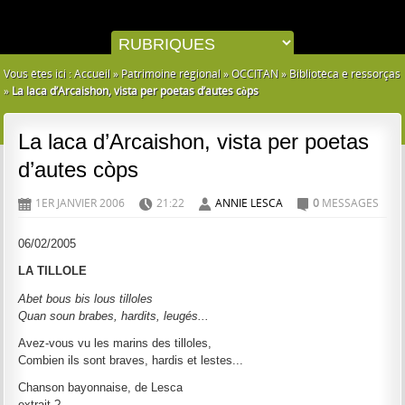
Vous êtes ici :
Accueil
»
Patrimoine régional
»
OCCITAN
»
Bibliotèca e ressorças
»
La laca d’Arcaishon, vista per poetas d’autes còps
La laca d’Arcaishon, vista per poetas
d’autes còps
1ER JANVIER 2006
21:22
ANNIE LESCA
0
MESSAGES
D
H
A
C
06/02/2005
LA TILLOLE
Abet bous bis lous tilloles
Quan soun brabes, hardits, leugés...
Avez-vous vu les marins des tilloles,
Combien ils sont braves, hardis et lestes...
Chanson bayonnaise, de Lesca
extrait ?