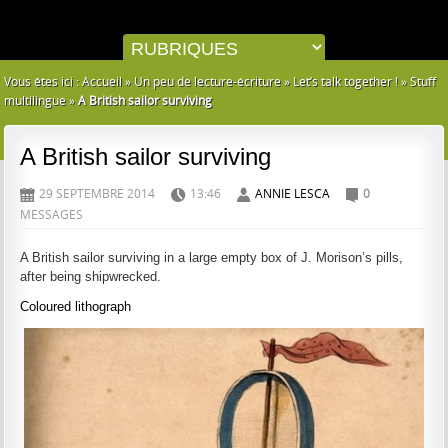
Vous êtes ici :
Accueil
»
Un peu de lecture-écriture
»
Let’s talk together !
»
Stuff
multilingue
»
A British sailor surviving
A British sailor surviving
29 SEPTEMBRE 2014
13:46
ANNIE LESCA
0
D
H
A
C
MESSAGES
A British sailor surviving in a large empty box of J. Morison’s pills,
after being shipwrecked.
Coloured lithograph